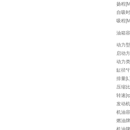
扬程[M
自吸时间
吸程[M
油箱容量
动力
启动
动力
缸径*行
排量[L
压缩
转速[r
发动机
机油容量
燃油
机油