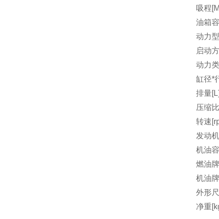
吸程[M
油箱容量
动力
启动
动力
缸径*行
排量[L
压缩
转速[r
发动机
机油容量
燃油
机油
外形尺
净重[k