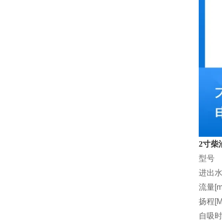
2寸柴
型号
进出水
流量[m3
扬程[M
自吸时间