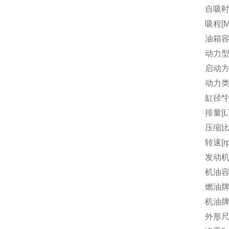
自吸时间
吸程[M
油箱容量
动力
启动
动力
缸径*行
排量[L
压缩
转速[r
发动机
机油容量
燃油
机油
外形尺