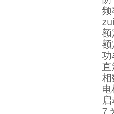
频率
zu
额
额定
功
直流
相
电
启
7 