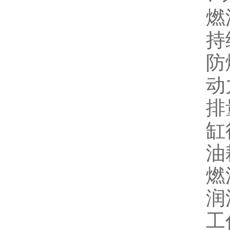
燃
持
防爆
动
排
缸
油耗
燃
润
工