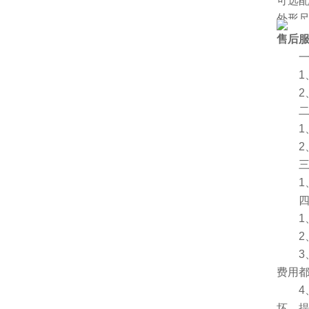
可选
外形尺
净重[k
售后
厂家
一、
1、
2、
二、
1、
2、
三、
1、
四、
1、服
2、
3、
费用
4、
坏，