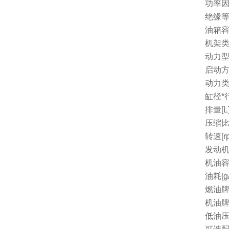
功率因
绝缘
油箱容量
机架
动力
启动
动力
缸径*行
排量[L
压缩
转速[r
发动机
机油容量
油耗[g/
燃油
机油
低油