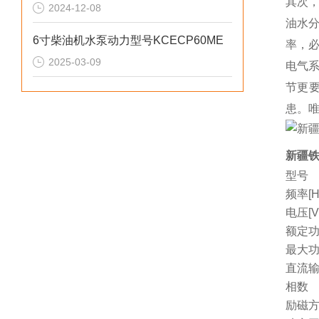
其次
2024-12-08
油水分
6寸柴油机水泵动力型号KCECP60ME
率，
2025-03-09
电气
节更
患。唯
新疆铁
型号
频率[H
电压[V
额定功
最大功
直流
相数
励磁