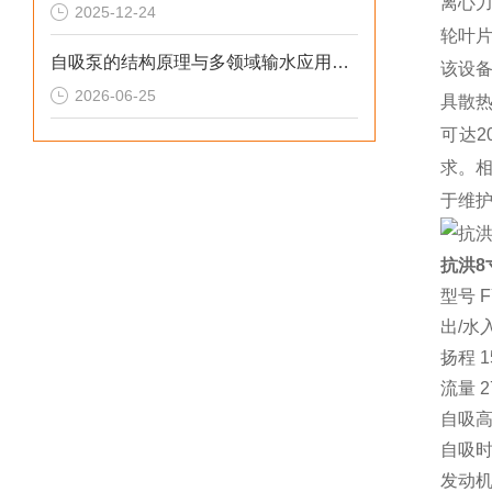
离心
2025-12-24
轮叶片
自吸泵的结构原理与多领域输水应用探析
该设
2026-06-25
具散
可达2
求。
于维护
抗洪8
型号 F
出/水入
扬程 1
流量 2
自吸高
自吸时间
发动机