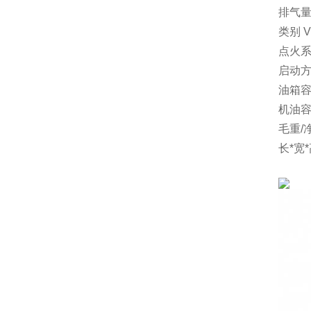
排气量 
类别 
点火系
启动方
油箱容
机油容
毛重/净
长*宽*