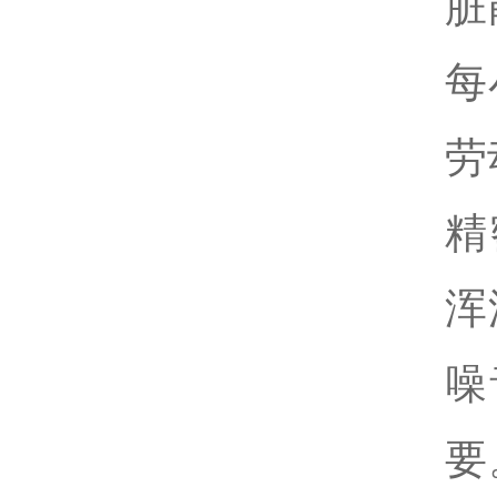
脏
每
劳
精
浑
噪
要