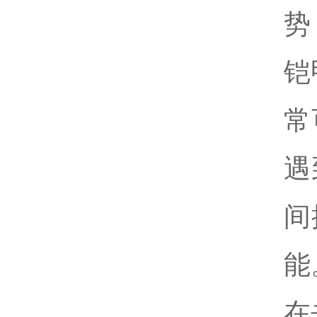
势
铠
常
遇
间
能
在