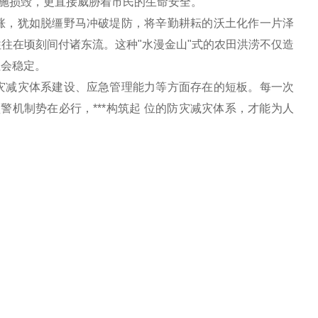
设施损毁，更直接威胁着市民的生命安全。
涨，犹如脱缰野马冲破堤防，将辛勤耕耘的沃土化作一片泽
往在顷刻间付诸东流。这种"水漫金山"式的农田洪涝不仅造
社会稳定。
灾减灾体系建设、应急管理能力等方面存在的短板。每一次
警机制势在必行，***构筑起 位的防灾减灾体系，才能为人