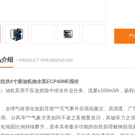
产
品介绍
/ PRODUCT PRESENTATION
抗洪4寸柴油机抽水泵ECP40ME报价
）油机泵用于应急抢险中排水作业任务。流量≥100m3/h，扬程≥
。
来，全球气候变化加剧导致***天气事件呈现高频次、高强度、
暴雨、台风等***气象灾害如同不速之客频繁造访，其破坏力之
硬化地面比例持续攀升，原本具有蓄水功能的自然肌理被钢筋混