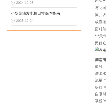
内涝灾
2024-12-25
与此
小型柴油发电机日常保养指南
国。
2025-12-24
成直
面对
***
民群
湖南省
型号
进出水
流量[m3
扬程[M
自吸时间
吸程[M