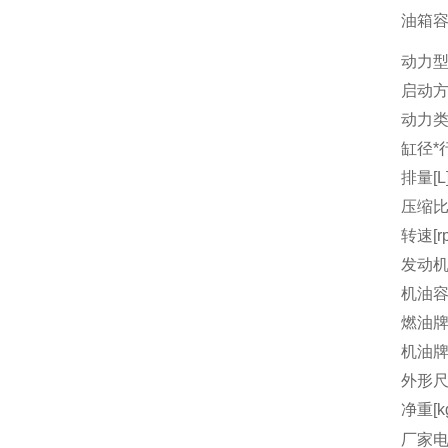
油箱容量
动力
启动
动力
缸径*行
排量[L
压缩
转速[r
发动机
机油容量
燃油
机油
外形尺
净重[k
厂家