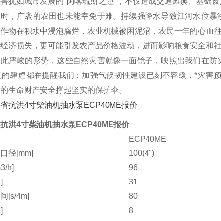
害犹如城市发展的"阿喀琉斯之踵"，不仅造成交通瘫痪、基础
同时，广袤的农田也未能幸免于难。持续强降水导致江河水位暴
农作物在积水中浸泡腐烂，农业机械被困泥沼，农民一年的心血往
接经济损失，更可能引发农产品价格波动，进而影响粮食安全和
如此严峻的形势，这些自然灾害就像一面镜子，映照出我们在防
天气的肆虐都在提醒我们：加强气候韧性建设已刻不容缓，*灾害预
众的生命财产安全撑起坚实的保护伞。
抗洪4寸柴油机抽水泵ECP40ME报价
ECP40ME
口径[mm]
100(4")
/h]
96
]
31
[s/4m]
80
]
8