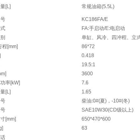
[L]
常规油箱(5.5L)
型号
KC186FA/E
方式
FA:手启动/E:电启动
类别
单缸、风冷、四冲程、立
程[mm]
86*72
]
0.418
比
19.5:1
pm]
3600
功率[kW]
7.6
[L]
1.65
牌号
柴油:0#(夏)，-10#(冬)
牌号
SAE10W30(CD级以上)
寸[mm]
650*470*600
g]
63
电话