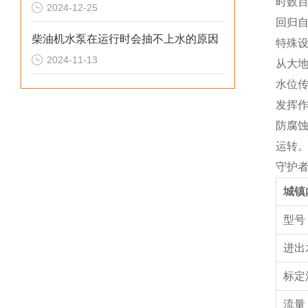
时数
2024-12-25
回归
柴油机水泵在运行时会抽不上水的原因
特殊
2024-11-13
从大
水位
发挥作
防腐
运转
守护
城镇
型
进出
标定
流量