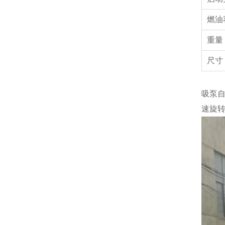
燃油
重
尺寸
吸泵
速旋