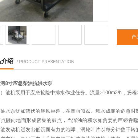
产
品介绍
/ PRODUCT PRESENTATION
涝8寸应急柴油抗洪水泵
）油机泵用于应急抢险中排水作业任务。流量≥100m3/h，扬程≥
。
柴油水泵犹如蛰伏的钢铁巨兽，在暴雨倾盆、积水成渊的危急时
雨点砸向地面形成密集的鼓点，当浑浊的积水如贪婪的巨蟒吞
柴油发动机迸发出低沉而有力的咆哮，涡轮叶片以每分钟数千转