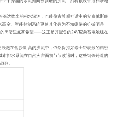
管径中奔涌的水流如同被驯服的洪流，沿着预设管道精准地
等深达数米的积水深渊，也能像古希腊神话中的安泰俄斯般
米高空。智能控制系统更使其化身为不知疲倦的机械哨兵，
的黑暗里点亮希望——这正是其配备的24V应急蓄电池组在
浸泡在含沙量 高的洪流中，依然保持如瑞士钟表般的精密
城市排水系统在自然灾害面前节节败退时，这些钢铁铸造的
丽战歌。