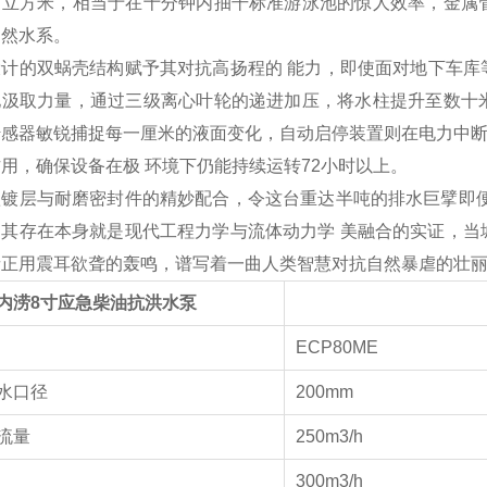
百立方米，相当于在十分钟内抽干标准游泳池的惊人效率，金属
自然水系。
设计的双蜗壳结构赋予其对抗高扬程的
能力，即使面对地下车库
地汲取力量，通过三级离心叶轮的递进加压，将水柱提升至数十
传感器敏锐捕捉每一厘米的液面变化，自动启停装置则在电力中断
用，确保设备在极 环境下仍能持续运转72小时以上。
蚀镀层与耐磨密封件的精妙配合，令这台重达半吨的排水巨擘即便
。其存在本身就是现代工程力学与流体动力学 美融合的实证，当
者正用震耳欲聋的轰鸣，谱写着一曲人类智慧对抗自然暴虐的壮
内涝8寸应急柴油抗洪水泵
号
ECP80ME
水口径
200mm
流量
250m3/h
300m3/h