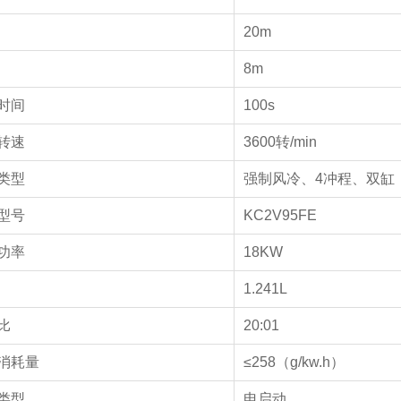
20m
8m
时间
100s
转速
3600转/min
类型
强制风冷、4冲程、双缸
型号
KC2V95FE
功率
18KW
1.241L
比
20:01
消耗量
≤258（g/kw.h）
类型
电启动