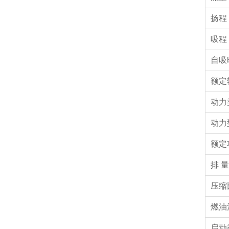
扬程
吸程
自吸
额定
动力
动力
额定
排 量
压缩
燃油
启动