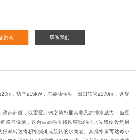
品咨询
联系我们
20m，功率≥15kW，汽柴油驱动，出口软管≥100m ，含配
刻骤然苏醒，以雷霆万钧之势彰显其非凡的排水威力。当豆
噬道路与设施，这台由高强度铸铁铸就的排水先锋便轰然启
的狂暴转速将积水撕扯成旋转的水龙卷。其排水量可达每小