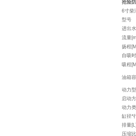
抢险防
6寸柴
型号
进出水
流量[m3
扬程[M
自吸时间
吸程[M
油箱容量
动力
启动
动力
缸径*行
排量[L
压缩