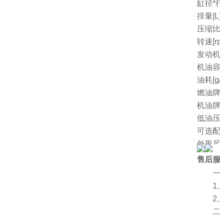
缸径*行
排量[L
压缩
转速[r
发动机
机油容量
油耗[g/
燃油
机油
低油
可选
外形尺
净重[k
售后
厂家
一、
1、
2、
二、