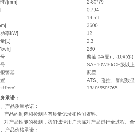
程[mm]
2-80*79
]
0.794
比
19.5:1
pm]
3600
功率kW]
12
[L]
2.3
kwh]
280
牌号
柴油:0#(夏)，-10#(冬)
牌号
SAE10W30(CF级以上
压报警器
配置
配置
ATS、遥控、智能数
寸[mm]
1340*650*765
g]
310
服务承诺：
电话
产品质量承诺：
 产品的制造和检测均有质量记录和检测资料。
 对产品性能的检测，我们诚请用户亲临对产品进行全过程、全
产品价格承诺：