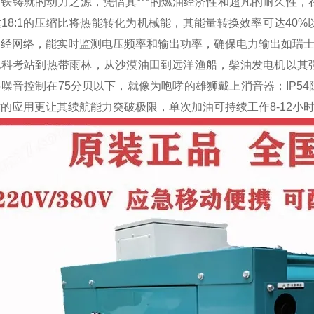
铁铸就的动力之源，凭借其***的燃油经济性和超凡的耐久性，
18:1的压缩比将热能转化为机械能，其能量转换效率可达40
神经网络，能实时监测电压频率和输出功率，确保电力输出如瑞
地科考站到热带雨林，从沙漠油田到远洋渔船，柴油发电机以其
噪音控制在75分贝以下，就像为咆哮的雄狮戴上消音器；IP5
的应用更让其续航能力突破极限，单次加油可持续工作8-12小