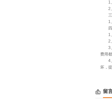
1、
2、
三、
1、
四、
1、服
2、
3、
费用
4、
坏，
留