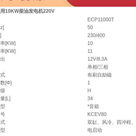
用10KW柴油发电机220V
ECP11000T
z]
50
]
230/400
率[KW]
10
率[KW]
11
输出
12V/8.3A
单相/三相
方式
有刷自励磁
数[Φ]
1
等级
H
[L]
34
类型
*音箱
型号
KCEV80
方式
双缸、风冷、四冲程、
类型
电启动