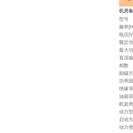
机房备
型号
频率[H
电压[V
额定功
最大功
直流
相数
励磁
功率因
绝缘
油箱容量
机架
动力
启动
动力