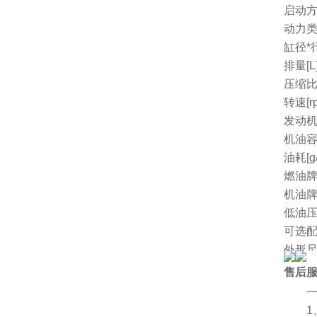
启动
动力
缸径*行
排量[L
压缩
转速[r
发动机
机油容量
油耗[g/
燃油
机油
低油
可选
外形尺
净重[k
售后
厂家
一、
1、