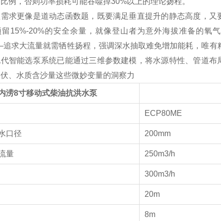
比例，否则功率损耗可能吞噬掉30%以上的理论扬程。
程需求更像是道动态函数题，既要满足垂直提升的静态高度，又
预留15%-20%的安全余量，就像登山者为意外海拔准备的氧
——追求大流量就需牺牲扬程，强调深水抽取难免增加能耗，唯有
现代智能选泵系统已能通过三维参数建模，将水源特性、管道布
起伏、水质含沙量这些微妙变量的洞察力
内涝8寸移动式柴油抗洪水泵
号
ECP80ME
水口径
200mm
流量
250m3/h
300m3/h
20m
8m