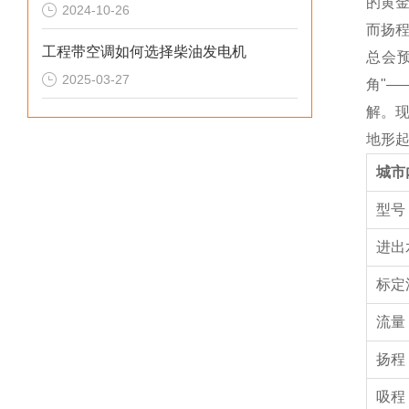
的黄金
2024-10-26
而扬
工程带空调如何选择柴油发电机
总会
2025-03-27
角"
解。
地形
城市
型
进出
标定
流量
扬程
吸程