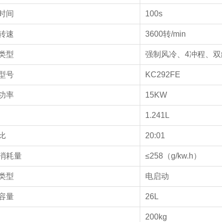
时间
100s
转速
3600转/min
类型
强制风冷、4冲程、双
型号
KC292FE
功率
15KW
1.241L
比
20:01
消耗量
≤258（g/kw.h）
类型
电启动
容量
26L
量
200kg