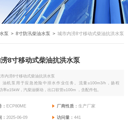
水泵
>
8寸防汛柴油水泵
>
城市内涝8寸移动式柴油抗洪水泵
内涝8寸移动式柴油抗洪水泵
城市内涝8寸移动式柴油抗洪水泵
）油机泵用于应急抢险中排水作业任务。流量≥100m3/h，扬程
，功率≥15kW，汽柴油驱动，出口软管≥100m ，含配件包。
号：
ECP80ME
厂商性质：
生产厂家
间：
2025-06-09
访问量：
441