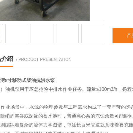
产
品介绍
/ PRODUCT PRESENTATION
涝8寸移动式柴油抗洪水泵
）油机泵用于应急抢险中排水作业任务。流量≥100m3/h，扬程≥
。
外作业场景中，水源的物理参数与工程需求构成了一套严苛的选
于陡峭的溪谷或深邃的蓄水池时，普通离心泵的汽蚀余量可能瞬间
离则编织着复杂的流体力学图谱，每延长百米管道就意味着要克服