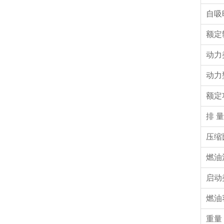
自吸
额定
动力
动力
额定
排 量
压缩
燃油
启动
燃油
重