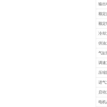
输出
额定
额定
冷却
供油
气缸
调速
压缩
进气
启动
电机