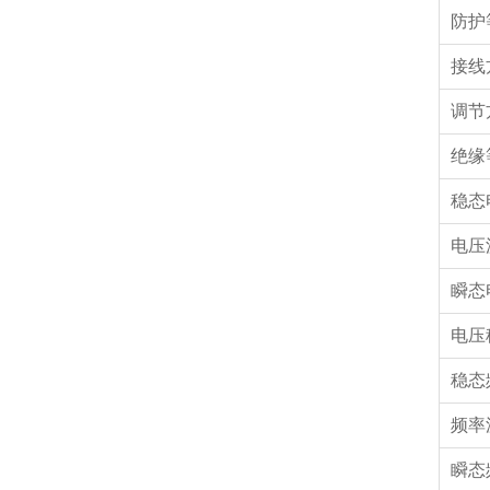
防护
接线
调节
绝缘
稳态
电压
瞬态
电压
稳态
频率
瞬态