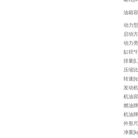
油箱容量
动力
启动
动力
缸径*行
排量[L
压缩
转速[r
发动机
机油容量
燃油
机油
外形尺
净重[k