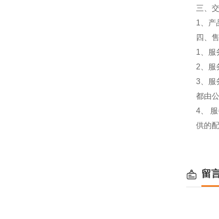
三、
1、
四、
1、服
2、服
3、
都由
4、
供的
留