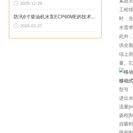
紧急
2025-12-28
工程
防汛6寸柴油机水泵ECP60ME的技术参数
时，
2026-02-27
水需
此外
供全
综上
量。
移动式
型号
进出水
流量[m3
扬程[M
自吸时间
吸程[M