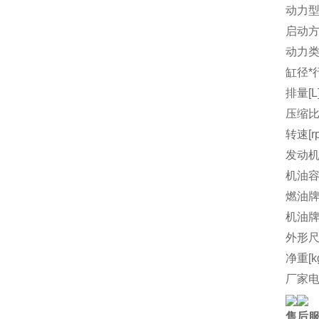
动力
启动
动力
缸径*行
排量[L
压缩
转速[r
发动机
机油容量
燃油
机油
外形尺
净重[k
厂家
售后