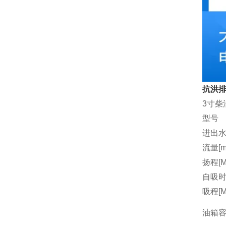
抗洪排
3寸柴
型号
进出水
流量[m3
扬程[M
自吸时间
吸程[M
油箱容量