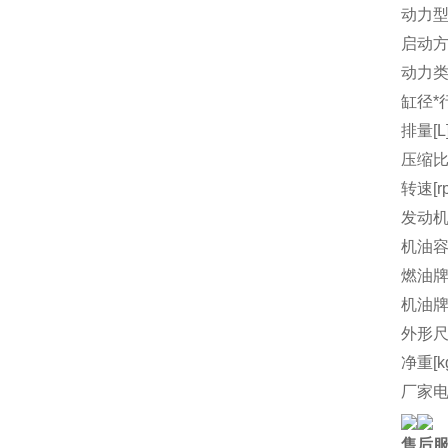
动力
启动
动力
缸径*行
排量[L
压缩
转速[r
发动机
机油容量
燃油
机油
外形尺
净重[k
厂家
售后