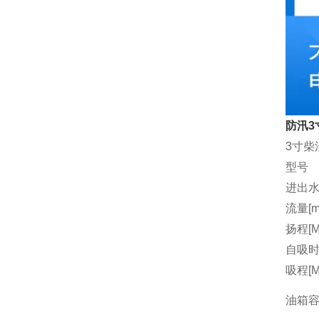
防汛3
3寸柴
型号
进出水
流量[m3
扬程[M
自吸时间
吸程[M
油箱容量