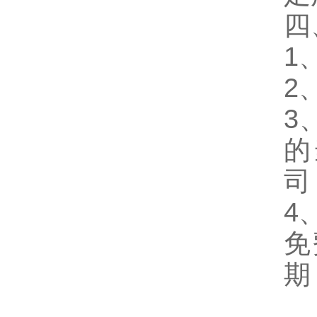
四
1
2
3
的
司
4
免
期