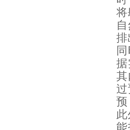
将
自
排
同
据
其
过
预
此
能