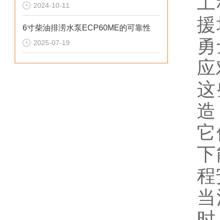
工
2024-10-11
援
6寸柴油排涝水泵ECP60ME的可靠性
勇
2025-07-19
应
这
造
它
下
程
当
时