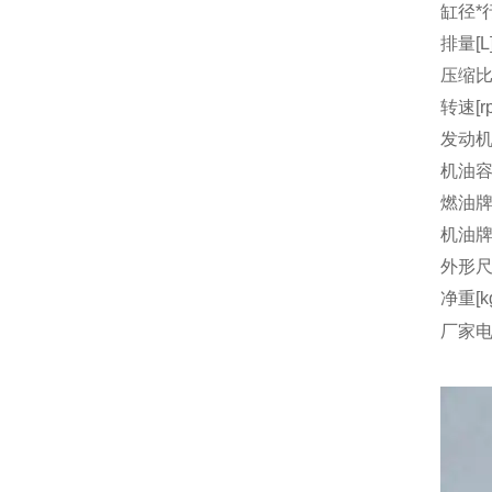
缸径*行
排量[L
压缩
转速[r
发动机
机油容量
燃油
机油
外形尺
净重[k
厂家