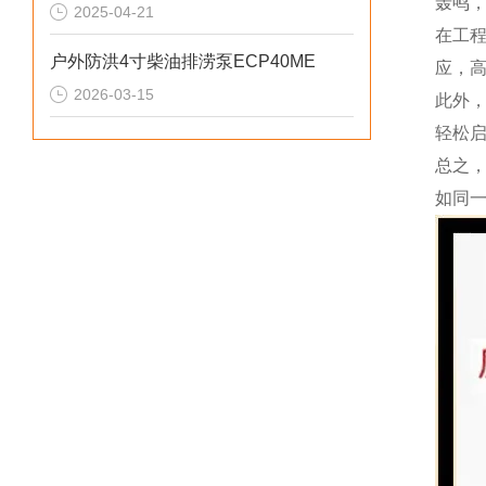
轰鸣
2025-04-21
在工
户外防洪4寸柴油排涝泵ECP40ME
应，
2026-03-15
此外
轻松
总之
如同