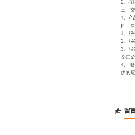
2、
三、
1、
四、
1、服
2、服
3、
都由
4、
供的
留