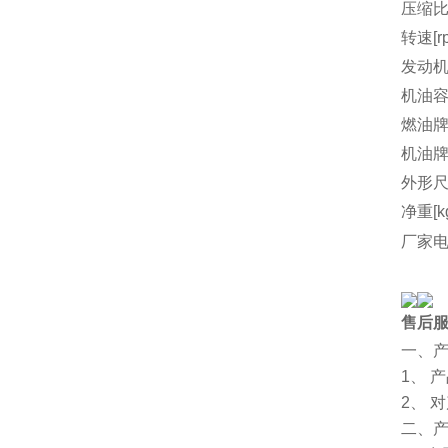
压缩
转速[r
发动机
机油容量
燃油
机油
外形尺
净重[k
厂家
售后
一、
1、 
2、 
二、