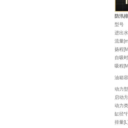
防汛排
型号
进出水
流量[m3
扬程[M
自吸时间
吸程[M
油箱容量
动力
启动
动力
缸径*行
排量[L