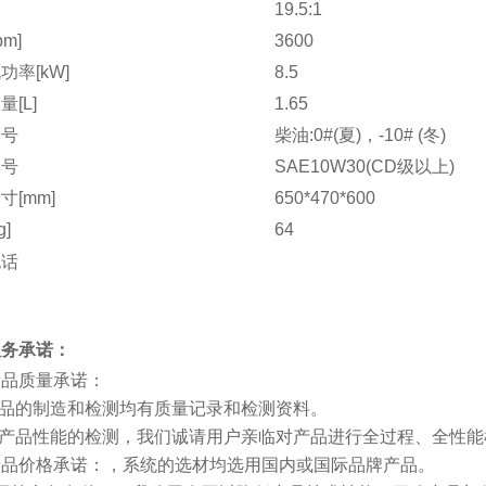
比
19.5:1
pm]
3600
功率[kW]
8.5
[L]
1.65
牌号
柴油:0#(夏)，-10# (冬)
牌号
SAE10W30(CD级以上)
寸[mm]
650*470*600
g]
64
电话
服务承诺：
产品质量承诺：
产品的制造和检测均有质量记录和检测资料。
对产品性能的检测，我们诚请用户亲临对产品进行全过程、全性
产品价格承诺：，系统的选材均选用国内或国际品牌产品。