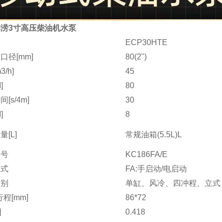
涝3寸高压柴油机水泵
ECP30HTE
口径[mm]
80(2")
/h]
45
]
80
[s/4m]
30
]
8
[L]
常规油箱(5.5L)L
型号
KC186FA/E
方式
FA:手启动/电启动
类别
单缸、风冷、四冲程、立式
程[mm]
86*72
]
0.418