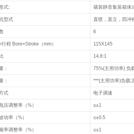
形式:
撬装静音集装箱体
机型式
直喷，直立，四冲
数
6
行程 Bore×Stroke（mm）
115X145
缩比
14.8:1
量：
75%(主用功率) 负载:
量：
***(主用功率)负载:2
方式
电子调速
电压调整率（%）
≤±1
波动率（%）
≤±0.5
频率调整率（%）
≤±1