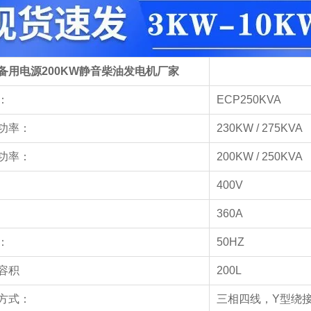
备用电源200KW静音柴油发电机厂家
：
ECP250KVA
功率：
230KW / 275KVA
功率：
200KW / 250KVA
400V
360A
：
50HZ
容积
200L
方式：
三相四线，Y型绕