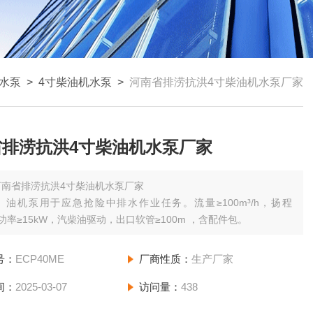
水泵
>
4寸柴油机水泵
>
河南省排涝抗洪4寸柴油机水泵厂家
省排涝抗洪4寸柴油机水泵厂家
河南省排涝抗洪4寸柴油机水泵厂家
）油机泵用于应急抢险中排水作业任务。流量≥100m³/h，扬程
，功率≥15kW，汽柴油驱动，出口软管≥100m ，含配件包。
号：
ECP40ME
厂商性质：
生产厂家
间：
2025-03-07
访问量：
438