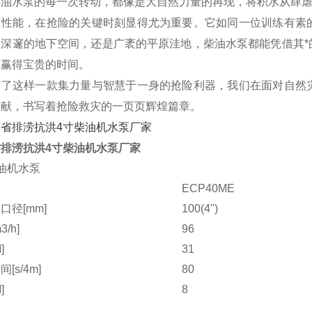
柴油水泵的每一次转动，都像是大自然力量的再现，将积水从肆
效性能，在抢险的关键时刻显得尤为重要。它如同一位训练有素
是深邃的地下空间，还是广袤的平原洼地，柴油水泵都能凭借其*
作赢得宝贵的时间。
有了这样一款集力量与智慧于一身的抢险利器，我们在面对自然
贡献，书写着抢险救灾的一页页辉煌篇章。
排涝抗洪4寸柴油机水泵厂家
油机水泵
ECP40ME
口径[mm]
100(4")
/h]
96
]
31
[s/4m]
80
]
8