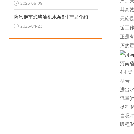
声。
2026-05-09
其高
防汛拖车式柴油机水泵8寸产品介绍
无论
2026-04-23
援工
正是
灭的
河南省
4寸柴
型号
进出水
流量[m3
扬程[M
自吸时间
吸程[M