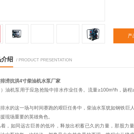
产
品介绍
/ PRODUCT PRESENTATION
排涝抗洪4寸柴油机水泵厂家
）油机泵用于应急抢险中排水作业任务。流量≥100m³/h，扬程≥
。
险排水的这一场与时间赛跑的艰巨任务中，柴油水泵犹如钢铁巨
救援现场重要的英雄角色。
鸣着，如同远古巨兽的低吟，释放出积蓄已久的力量，那股力