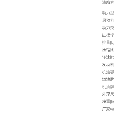
油箱容量
动力
启动
动力
缸径*行
排量[L
压缩
转速[r
发动机
机油容量
燃油
机油
外形尺
净重[k
厂家