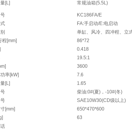
[L]
常规油箱(5.5L)
型号
KC186FA/E
方式
FA:手启动/E:电启动
类别
单缸、风冷、四冲程、立
程[mm]
86*72
]
0.418
比
19.5:1
pm]
3600
功率[kW]
7.6
[L]
1.65
牌号
柴油:0#(夏)，-10#(冬)
牌号
SAE10W30(CD级以上)
寸[mm]
650*470*600
g]
63
电话