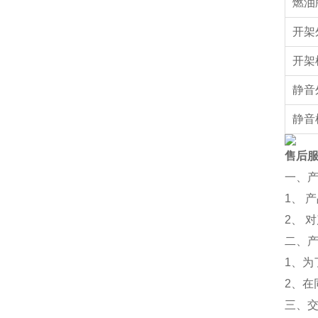
燃油
开架
开架
静音
静音
售后
一、
1、 
2、 
二、
1、为
2、
三、