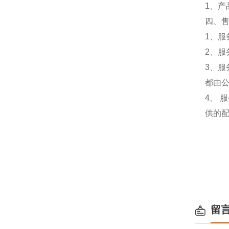
1、
四、
1、服
2、服
3、
都由
4、
供的
留