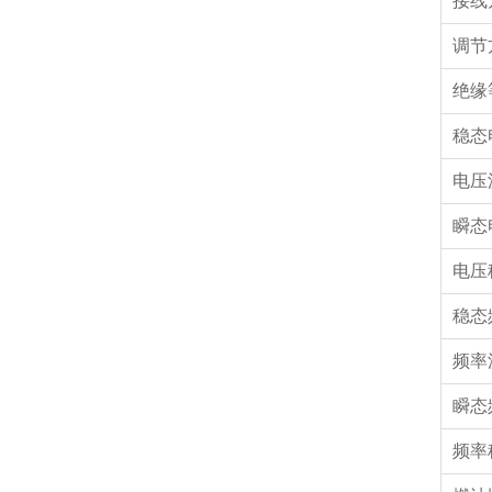
接线
调节
绝缘
稳态
电压
瞬态
电压
稳态
频率
瞬态
频率