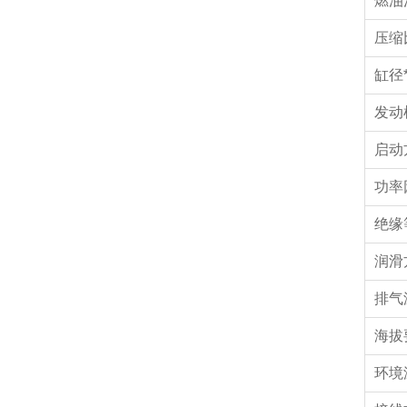
燃油消
压
缸径*
发动
启动
功率
绝缘
润滑
排气温
海拔
环境