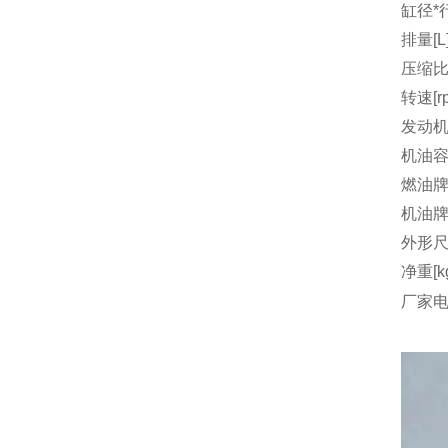
缸径*行
排量[L
压缩
转速[r
发动机
机油容量
燃油
机油
外形尺
净重[k
厂家