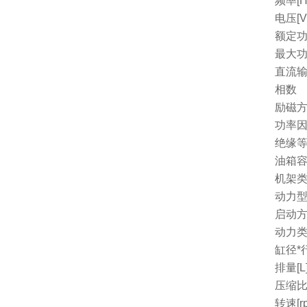
频率[H
电压[V
额定功
最大功
直流
相数
励磁
功率因
绝缘
油箱容量
机架
动力
启动
动力
缸径*行
排量[L
压缩
转速[r