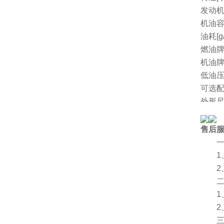
发动机
机油容量
油耗[g/
燃油
机油
低油
可选
外形尺
净重[k
厂家
售后
一、
1、
2、
二、
1、
2、
三、