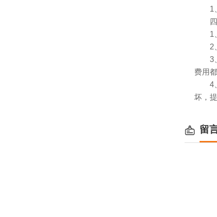
1、
四、
1、服
2、
3、
费用
4、
坏，
留