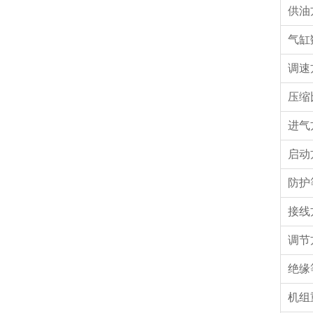
供油
气缸
调速
压缩
进气
启动
防护
接线
调节
绝缘
机组