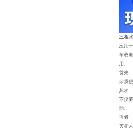
三相水
应用
车载
用。
首先
杂质
其次
不仅
动。
再者
灾和