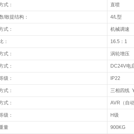
方式：
直喷
数/敢提结构：
4/L型
方式：
机械调速
比：
16.5：1
方式：
涡轮增压
方式：
DC24V电
等级：
IP22
方式：
三相四线 
方式：
AVR（自
等级：
H级
重量
900KG