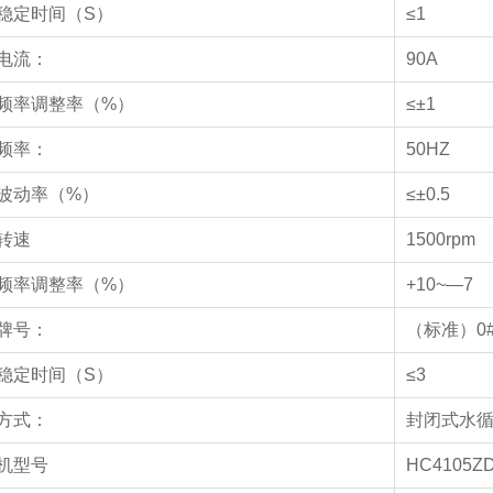
稳定时间（S）
≤1
电流：
90A
频率调整率（%）
≤±1
频率：
50HZ
波动率（%）
≤±0.5
转速
1500rpm
频率调整率（%）
+10~—7
牌号：
（标准）0
稳定时间（S）
≤3
方式：
封闭式水
机型号
HC4105Z