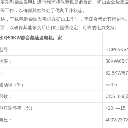
，定期对柴油发电机进行维护和保养也是必要的。矿山企业应建立
件等工作，以确保其始终处于优良工作状态。
所述，车载电源柴油发电机在矿山工作时，需综合考虑其密封性
方面，以确保其能够为矿山作业提供稳定、可靠的电力支持。
水冷50KW静音柴油发电机厂家
型号：
ECP65KV
功率：
50KW/65K
：
52.5KW/6
波动率（%）
≤±0.5
因数：
COS=0.8(
电压调整率（%）
+20~—15
电压：
400V/230