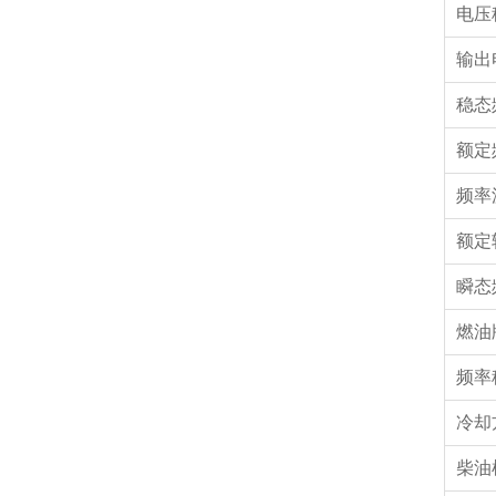
电压
输出
稳态
额定
频率
额定
瞬态
燃油
频率
冷却
柴油