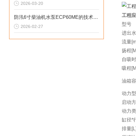
2026-03-20
工程应
防汛6寸柴油机水泵ECP60ME的技术参数
型号
2026-02-27
进出水
流量[m3
扬程[M
自吸时间
吸程[M
油箱容量
动力
启动
动力
缸径*行
排量[L