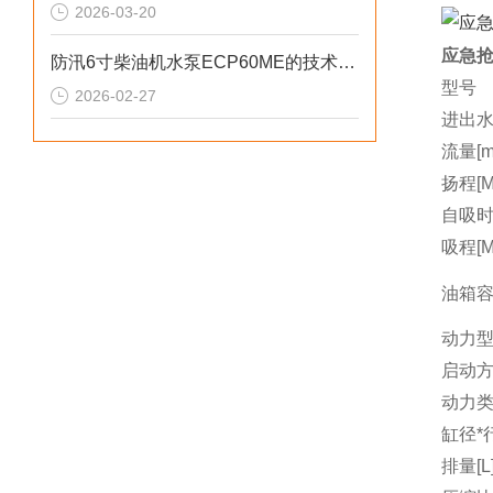
2026-03-20
应急抢
防汛6寸柴油机水泵ECP60ME的技术参数
型号
2026-02-27
进出水
流量[m3
扬程[M
自吸时间
吸程[M
油箱容量
动力
启动
动力
缸径*行
排量[L