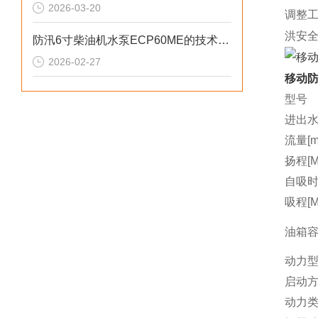
2026-03-20
调整
洪安
防汛6寸柴油机水泵ECP60ME的技术参数
2026-02-27
移动防
型号
进出水
流量[m3
扬程[M
自吸时间
吸程[M
油箱容量
动力
启动
动力