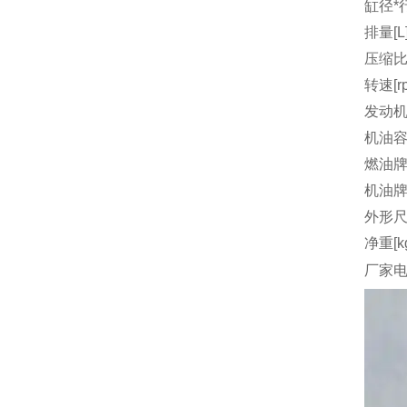
缸径*行
排量[L
压缩
转速[r
发动机
机油容量
燃油
机油
外形尺
净重[k
厂家