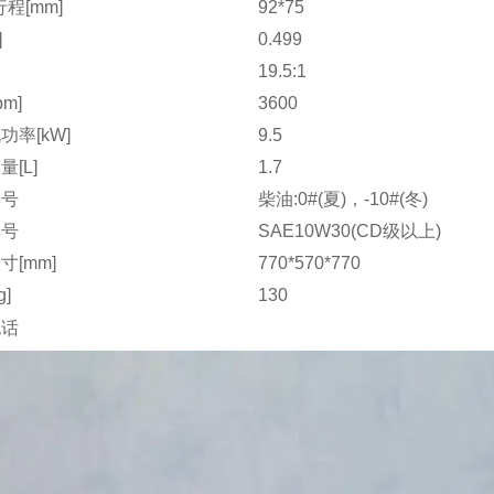
程[mm]
92*75
]
0.499
比
19.5:1
pm]
3600
功率[kW]
9.5
[L]
1.7
牌号
柴油:0#(夏)，-10#(冬)
牌号
SAE10W30(CD级以上)
寸[mm]
770*570*770
g]
130
电话