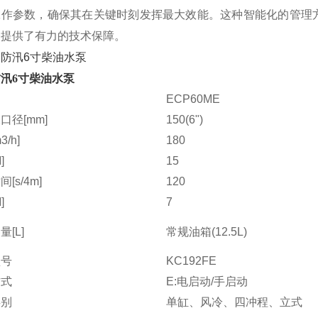
工作参数，确保其在关键时刻发挥最大效能。这种智能化的管理
全提供了有力的技术保障。
汛6寸柴油水泵
ECP60ME
口径[mm]
150(6")
/h]
180
]
15
[s/4m]
120
]
7
[L]
常规油箱(12.5L)
型号
KC192FE
方式
E:电启动/手启动
类别
单缸、风冷、四冲程、立式