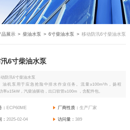
产品展示
>
柴油水泵
>
6寸柴油水泵
>
移动防汛6寸柴油水泵
汛6寸柴油水泵
移动防汛6寸柴油水泵
）油机泵用于应急抢险中排水作业任务。流量≥100m³/h，扬程
，功率≥15kW，汽柴油驱动，出口软管≥100m ，含配件包。
号：
ECP60ME
厂商性质：
生产厂家
间：
2025-02-04
访问量：
389