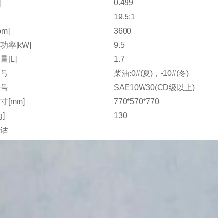
]
0.499
比
19.5:1
pm]
3600
功率[kW]
9.5
[L]
1.7
牌号
柴油:0#(夏)，-10#(冬)
牌号
SAE10W30(CD级以上)
寸[mm]
770*570*770
g]
130
电话