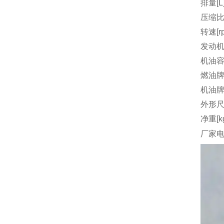
排量[L
压缩
转速[r
发动机
机油容量
燃油
机油
外形尺
净重[k
厂家