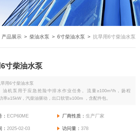
>
产品展示
>
柴油水泵
>
6寸柴油水泵
>
抗旱用6寸柴油水泵
6寸柴油水泵
抗旱用6寸柴油水泵
）油机泵用于应急抢险中排水作业任务。流量≥100m³/h，扬程
，功率≥15kW，汽柴油驱动，出口软管≥100m ，含配件包。
号：
ECP60ME
厂商性质：
生产厂家
间：
2025-02-03
访问量：
378