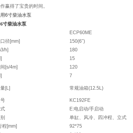
工作赢得了宝贵的时间。
6寸柴油水泵
ECP60ME
口径[mm]
150(6")
/h]
180
]
15
[s/4m]
120
]
7
[L]
常规油箱(12.5L)
型号
KC192FE
方式
E:电启动/手启动
类别
单缸、风冷、四冲程、立式
程[mm]
92*75