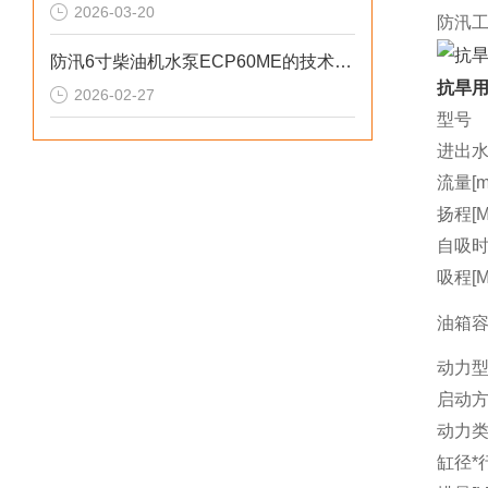
2026-03-20
防汛
防汛6寸柴油机水泵ECP60ME的技术参数
抗旱用
2026-02-27
型号
进出水
流量[m3
扬程[M
自吸时间
吸程[M
油箱容量
动力
启动
动力
缸径*行