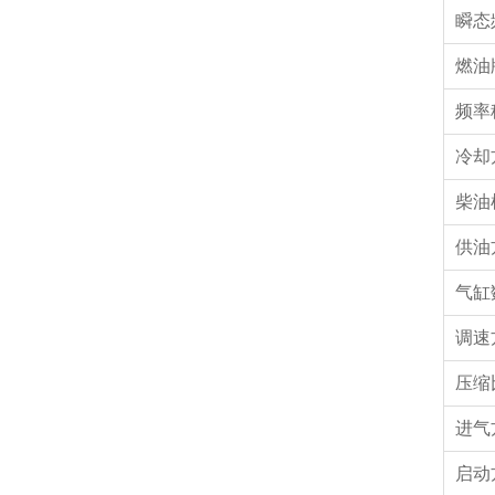
瞬态
燃油
频率
冷却
柴油
供油
气缸
调速
压缩
进气
启动