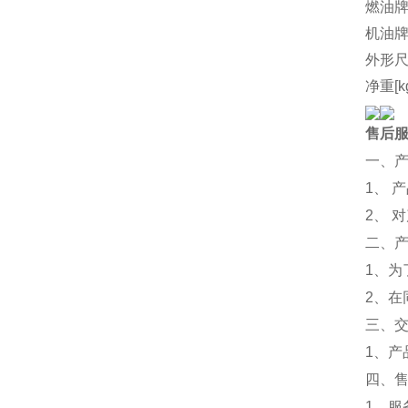
燃油
机油
外形尺
净重[k
售后
一、
1、 
2、 
二、
1、
2、
三、
1、
四、
1、服