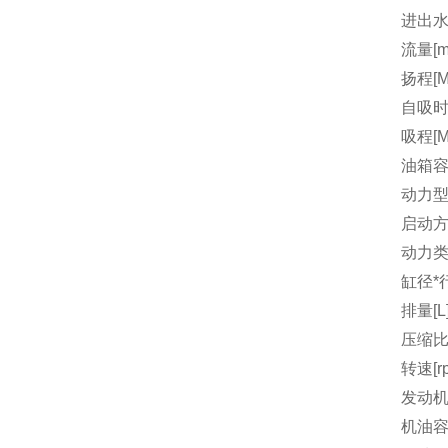
进出水
流量[m3
扬程[M
自吸时间
吸程[M
油箱容量
动力
启动
动力
缸径*行
排量[L
压缩
转速[r
发动机
机油容量