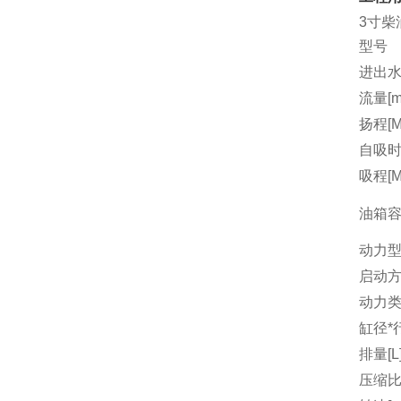
3寸柴
型号
进出水
流量[m3
扬程[M
自吸时间
吸程[M
油箱容量
动力
启动
动力
缸径*行
排量[L
压缩