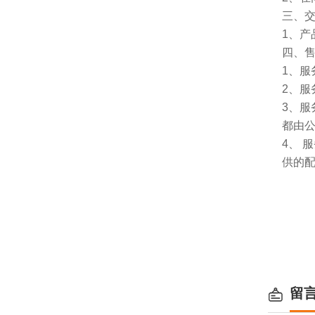
三、
1、
四、
1、服
2、服
3、
都由
4、
供的
留