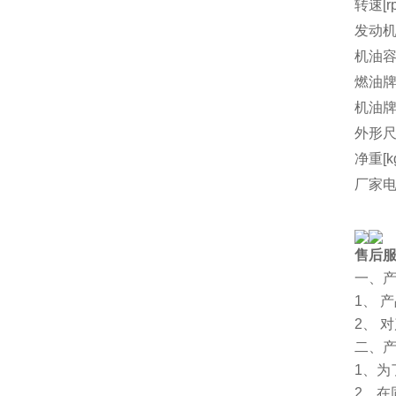
转速[r
发动机
机油容量
燃油
机油
外形尺
净重[k
厂家
售后
一、
1、 
2、 
二、
1、
2、