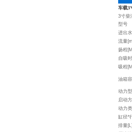
车载3
3寸柴
型号
进出水
流量[m3
扬程[M
自吸时间
吸程[M
油箱容量
动力
启动
动力
缸径*行
排量[L