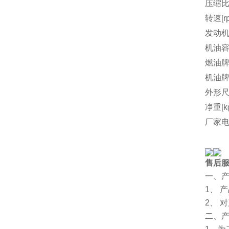
压缩
转速[r
发动机
机油容量
燃油
机油
外形尺
净重[k
厂家
售后
一、
1、 
2、 
二、