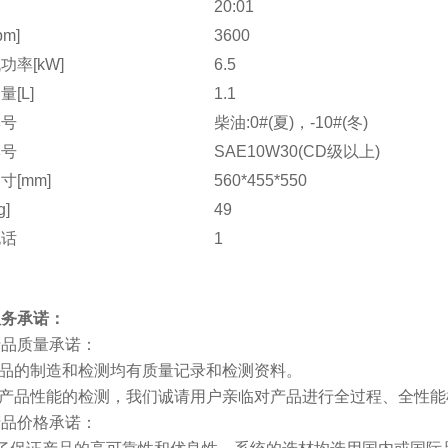
比
20:01
pm]
3600
功率[kW]
6.5
[L]
1.1
牌号
柴油:0#(夏)，-10#(冬)
牌号
SAE10W30(CD级以上)
寸[mm]
560*455*550
g]
49
电话
1
服务承诺：
产品质量承诺：
产品的制造和检测均有质量记录和检测资料。
对产品性能的检测，我们诚请用户亲临对产品进行全过程、全性
产品价格承诺：