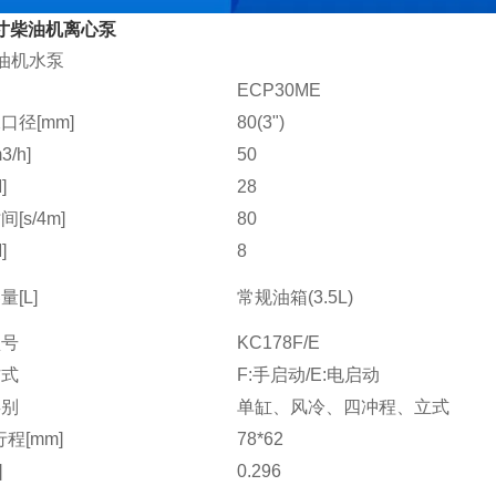
寸柴油机离心泵
油机水泵
ECP30ME
口径[mm]
80(3")
/h]
50
]
28
[s/4m]
80
]
8
[L]
常规油箱(3.5L)
型号
KC178F/E
方式
F:手启动/E:电启动
类别
单缸、风冷、四冲程、立式
程[mm]
78*62
]
0.296