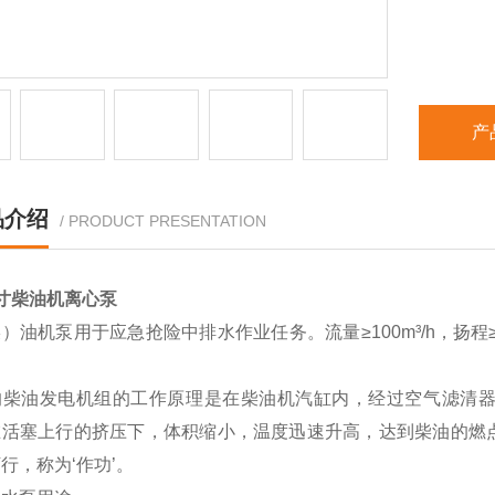
产
品介绍
/ PRODUCT PRESENTATION
寸柴油机离心泵
）油机泵用于应急抢险中排水作业任务。流量≥100m³/h，扬程≥
。
的柴油发电机组的工作原理是在柴油机汽缸内，经过空气滤清
在活塞上行的挤压下，体积缩小，温度迅速升高，达到柴油的燃
行，称为‘作功’。