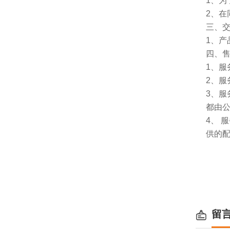
1、
2、
三、
1、
四、
1、服
2、服
3、
都由
4、
供的
留