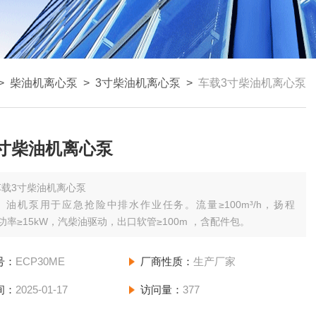
>
柴油机离心泵
>
3寸柴油机离心泵
>
车载3寸柴油机离心泵
寸柴油机离心泵
车载3寸柴油机离心泵
）油机泵用于应急抢险中排水作业任务。流量≥100m³/h，扬程
，功率≥15kW，汽柴油驱动，出口软管≥100m ，含配件包。
号：
ECP30ME
厂商性质：
生产厂家
间：
2025-01-17
访问量：
377