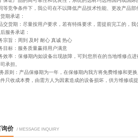
为了保证产品的高可靠性和优良性，系统的选材均选用国内或国际
在同等竞争条件下，我公司在不以降低产品技术性能、更改产品部
交货期承诺：
产品交货期：尽量按用户要求，若有特殊要求，需提前完工的，我
售后服务承诺：
务宗旨：周到 及时 耐心 真诚 热心
务目标：服务质量赢得用户满意
服务效率：保修期内如设备出现故障，可到您所在的当地维修点进
公司承担。
 服务原则：产品保修期为一年，在保修期内我方将免费维修和更
配件只收成本费，由需方人为因素造成的设备损坏，供方维修或
言询价
/ MESSAGE INQUIRY