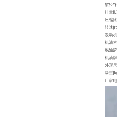
缸径*行
排量[L
压缩
转速[r
发动机
机油容量
燃油
机油
外形尺
净重[k
厂家