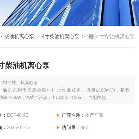
>
柴油机离心泵
>
4寸柴油机离心泵
>
消防4寸柴油机离心泵
寸柴油机离心泵
消防4寸柴油机离心泵
）油机泵用于应急抢险中排水作业任务。流量≥100m³/h，扬程
，功率≥15kW，汽柴油驱动，出口软管≥100m ，含配件包。
号：
ECP40ME
厂商性质：
生产厂家
间：
2025-01-15
访问量：
367