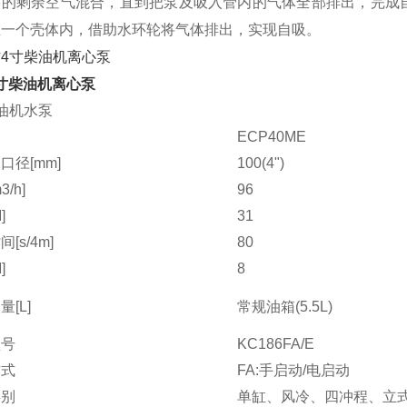
路的剩余空气混合，直到把泵及吸入管内的气体全部排出，完成
在一个壳体内，借助水环轮将气体排出，实现自吸。
寸柴油机离心泵
油机水泵
ECP40ME
口径[mm]
100(4")
/h]
96
]
31
[s/4m]
80
]
8
[L]
常规油箱(5.5L)
型号
KC186FA/E
方式
FA:手启动/电启动
类别
单缸、风冷、四冲程、立