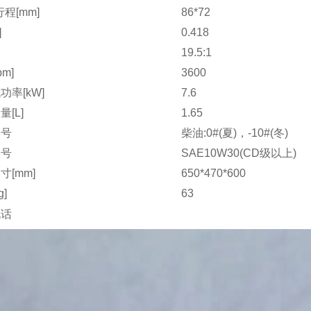
程[mm]
86*72
]
0.418
比
19.5:1
pm]
3600
功率[kW]
7.6
[L]
1.65
牌号
柴油:0#(夏)，-10#(冬)
牌号
SAE10W30(CD级以上)
寸[mm]
650*470*600
g]
63
电话