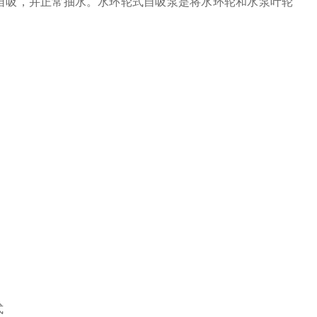
自吸，并正常抽水。水环轮式自吸泵是将水环轮和水泵叶轮
式