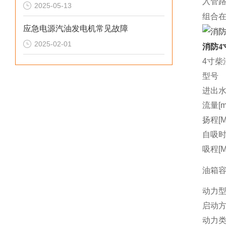
入管
2025-05-13
组合
应急电源汽油发电机常见故障
2025-02-01
消防4
4寸柴
型号
进出水
流量[m3
扬程[M
自吸时间
吸程[M
油箱容量
动力
启动
动力