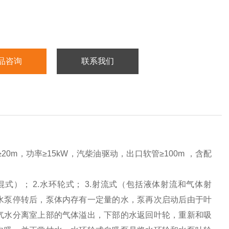
品咨询
联系我们
20m，功率≥15kW，汽柴油驱动，出口软管≥100m ，含配
式）； 2.水环轮式； 3.射流式（包括液体射流和气体射
水泵停转后，泵体内存有一定量的水，泵再次启动后由于叶
气水分离室上部的气体溢出，下部的水返回叶轮，重新和吸