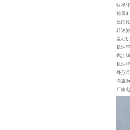
缸径*行
排量[L
压缩
转速[r
发动机
机油容量
燃油
机油
外形尺
净重[k
厂家