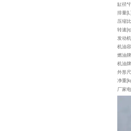
缸径*行
排量[L
压缩
转速[r
发动机
机油容量
燃油
机油
外形尺
净重[k
厂家