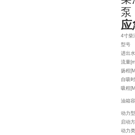
应
4寸柴
型号
进出水
流量[m3
扬程[M
自吸时间
吸程[M
油箱容量
动力
启动
动力