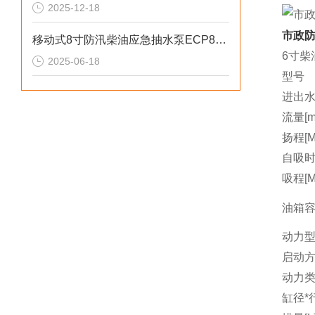
2025-12-18
市政防
移动式8寸防汛柴油应急抽水泵ECP80ME
6寸柴
2025-06-18
型号
进出水
流量[m3
扬程[M
自吸时间
吸程[M
油箱容量
动力
启动
动力
缸径*行