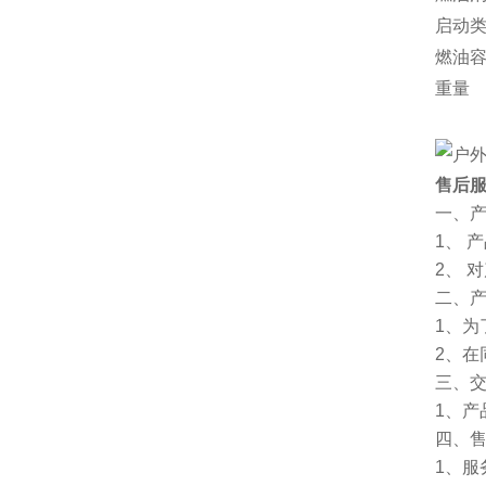
启动
燃油
重量
售后
一、
1、 
2、 
二、
1、
2、
三、
1、
四、
1、服