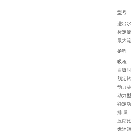
型号
进出
标定
最大
扬程
吸程
自吸
额定
动力
动力
额定
排 量
压缩
燃油