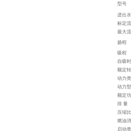
型号
进出
标定
最大
扬程
吸程
自吸
额定
动力
动力
额定
排 量
压缩
燃油
启动