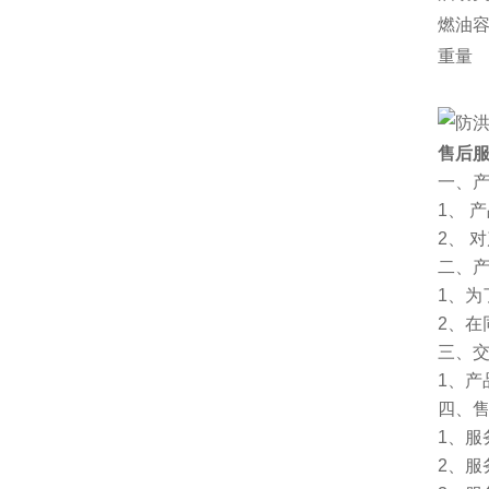
燃油
重量
售后
一、
1、 
2、 
二、
1、
2、
三、
1、
四、
1、服
2、服