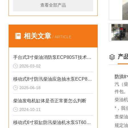
查看全部产品
相关文章
/ ARTICLE
产
手台式3寸柴油消防泵ECP80ST技术参数
2026-03-02
防洪8
移动式8寸防汛柴油应急抽水泵ECP80ME
汽（柴
2025-06-18
件包
柴油
柴油发电机缸体是否正常要怎么判断
*，我
2024-10-11
查柴
移动式6寸双缸防汛柴油机水泵ST60SD产品介绍
规定