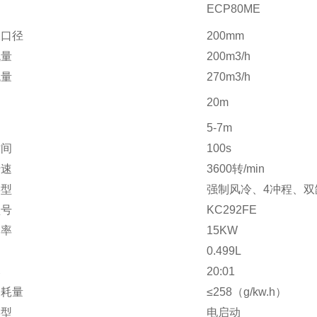
ECP80ME
水口径
200mm
流量
200m3/h
流量
270m3/h
20m
5-7m
时间
100s
转速
3600转/min
类型
强制风冷、4冲程、双
型号
KC292FE
功率
15KW
0.499L
比
20:01
消耗量
≤258（g/kw.h）
类型
电启动