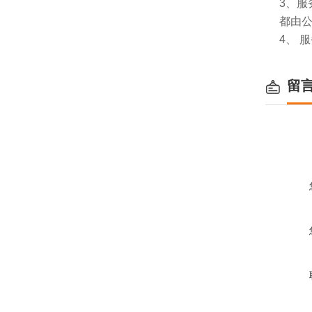
3、
都由
4、 
留