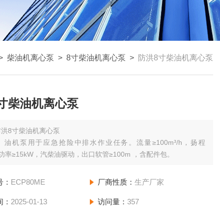
>
柴油机离心泵
>
8寸柴油机离心泵
>
防洪8寸柴油机离心泵
寸柴油机离心泵
防洪8寸柴油机离心泵
）油机泵用于应急抢险中排水作业任务。流量≥100m³/h，扬程
，功率≥15kW，汽柴油驱动，出口软管≥100m ，含配件包。
号：
ECP80ME
厂商性质：
生产厂家
间：
2025-01-13
访问量：
357