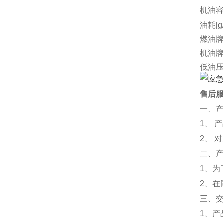
机油容量
油耗[g/
燃油
机油
低油
可选
外形尺
售后
净重[k
一、
厂家
1、 
2、 
二、
1、
2、
三、
1、