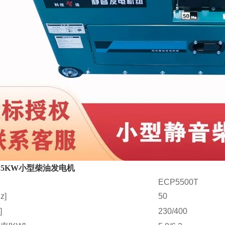
用
5KW
小型
柴油发电机
ECP5500T
z]
50
]
230/400