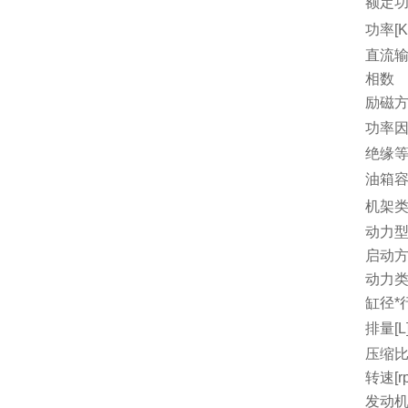
额定功
功率[K
直流
相数
励磁
功率因
绝缘
油箱容量
机架
动力
启动
动力
缸径*行
排量[L
压缩
转速[r
发动机