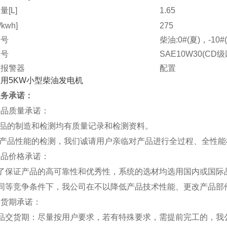
[L]
1.65
kwh]
275
牌号
柴油:0#(夏)，-10#
牌号
SAE10W30(CD级
压报警器
配置
配置
ATS、遥控、智能
寸[mm]
服务承诺：
910*530*740
g]
149
产品质量承诺：
电话
产品的制造和检测均有质量记录和检测资料。
对产品性能的检测，我们诚请用户亲临对产品进行全过程、全性
产品价格承诺：
为了保证产品的高可靠性和优秀性，系统的选材均选用国内或国际
在同等竞争条件下，我公司在不以降低产品技术性能、更改产品部
交货期承诺：
产品交货期：尽量按用户要求，若有特殊要求，需提前完工的，我