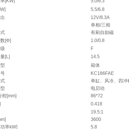
率[KW]
5.0/6.3
W]
5.5/6.8
输出
12V/8.3A
单相/三相
方式
有刷自励磁
数[Φ]
1.0/0.8
等级
F
[L]
14.5
类型
箱体
型号
KC186FAE
方式
单缸、风冷、四冲
类型
电启动
程[mm]
86*72
]
0.418
比
19.5:1
pm]
3600
功率kW]
5.8