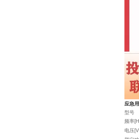
应急
型号
频率[H
电压[V