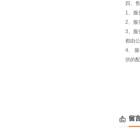
四、
1、服
2、服
3、
都由
4、
供的
留