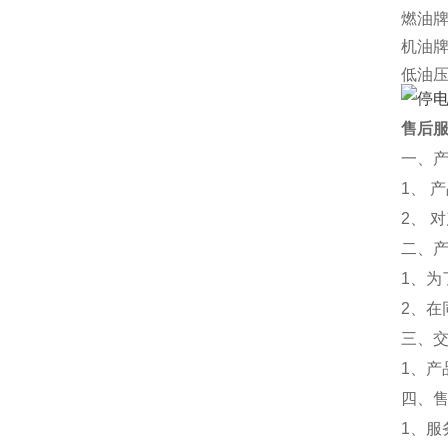
燃油
机油
低油
可选
外形尺
售后
净重[k
一、
厂家
1、 
2、 
二、
1、
2、
三、
1、
四、
1、服