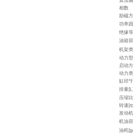
直流
相数
励磁
功率因
绝缘
油箱容量
机架
动力
启动
动力
缸径*行
排量[L
压缩
转速[r
发动机
机油容量
油耗[g/