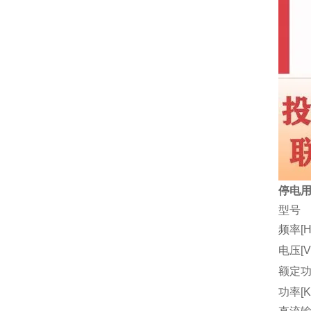
停电用
型号
频率[H
电压[V
额定功
功率[K