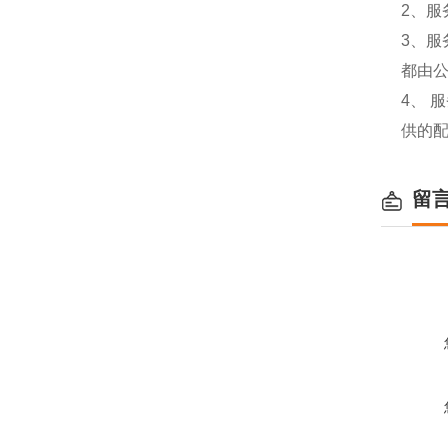
2、服
3、
都由
4、
供的
留