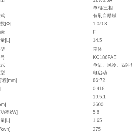
输出
12V/8.3A
单相/三相
方式
有刷自励磁
数[Φ]
1.0/0.8
等级
F
[L]
14.5
类型
箱体
型号
KC186FAE
方式
单缸、风冷、四冲
类型
电启动
程[mm]
86*72
]
0.418
比
19.5:1
pm]
3600
功率kW]
5.8
[L]
1.65
kwh]
275