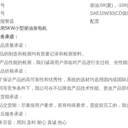
牌号
柴油:0#(夏)，-10#
牌号
SAE10W30(CD级
压报警器
配置
配置
ATS、遥控、智能
寸[mm]
服务承诺：
910*530*740
g]
149
产品质量承诺：
电话
产品的制造和检测均有质量记录和检测资料。
对产品性能的检测，我们诚请用户亲临对产品进行全过程、全性
产品价格承诺：
为了保证产品的高可靠性和优秀性，系统的选材均选用国内或国际
在同等竞争条件下，我公司在不以降低产品技术性能、更改产品部
交货期承诺：
产品交货期：尽量按用户要求，若有特殊要求，需提前完工的，我
售后服务承诺：
务宗旨：周到 及时 耐心 真诚 热心