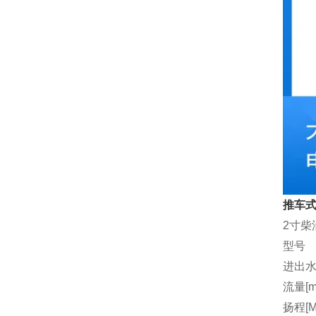
推车式
2寸柴
型号
进出水
流量[m3
扬程[M