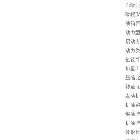
自吸时间
吸程[M
油箱容量
动力
启动
动力
缸径*行
排量[L
压缩
转速[r
发动机
机油容量
燃油
机油
外形尺