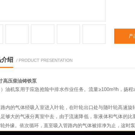
产
品介绍
/ PRODUCT PRESENTATION
寸高压柴油铸铁泵
）油机泵用于应急抢险中排水作业任务。流量≥100m³/h，扬程≥
。
管路内的气体经吸入室进入叶轮，在叶轮出口处与随叶轮高速旋
积足够大的气液分离室中去，由于流速降低，靠液体和气体的比
叶轮外缘。依次循环，直至吸入管路内的气体被排净为止，这时