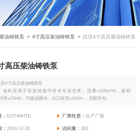
柴油铸铁泵
>
4寸高压柴油铸铁泵
>
抗洪4寸高压柴油铸铁泵
4寸高压柴油铸铁泵
抗洪4寸高压柴油铸铁泵
）油机泵用于应急抢险中排水作业任务。流量≥100m³/h，扬程
，功率≥15kW，汽柴油驱动，出口软管≥100m ，含配件包。
号：
ECP40HTE
厂商性质：
生产厂家
间：
2024-12-31
访问量：
382