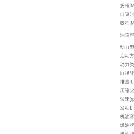
扬程[M
自吸时间
吸程[M
油箱容量
动力
启动
动力
缸径*行
排量[L
压缩
转速[r
发动机
机油容量
燃油
机油