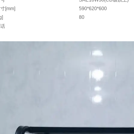
寸[mm]
590*620*600
g]
80
电话