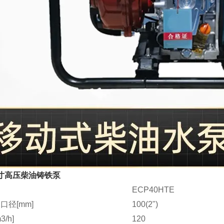
寸高压柴油铸铁泵
ECP40HTE
口径[mm]
100(2")
/h]
120