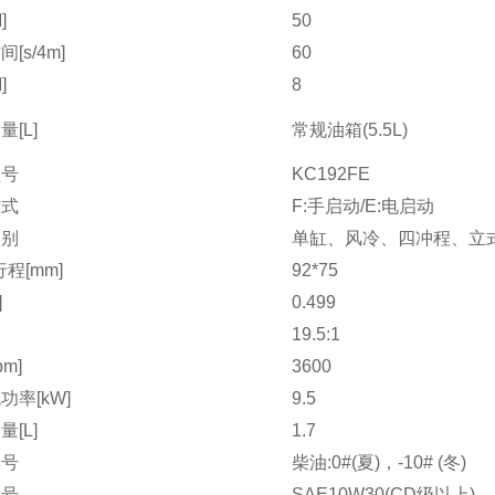
]
50
[s/4m]
60
]
8
[L]
常规油箱(5.5L)
型号
KC192FE
方式
F:手启动/E:电启动
类别
单缸、风冷、四冲程、立
程[mm]
92*75
]
0.499
比
19.5:1
pm]
3600
功率[kW]
9.5
[L]
1.7
牌号
柴油:0#(夏)，-10# (冬)
牌号
SAE10W30(CD级以上)