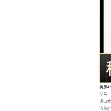
抗洪4
型号
进出水
流量[m3