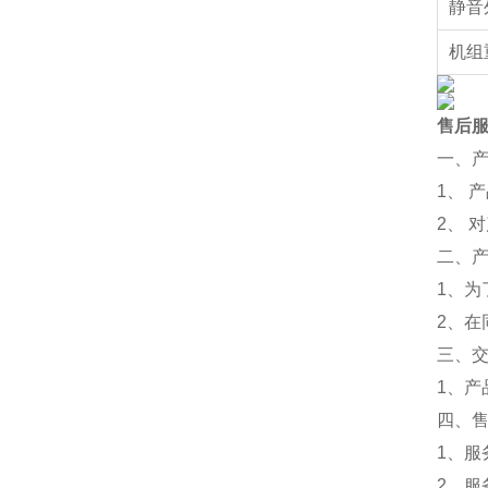
静音
机组
售后
一、
1、 
2、 
二、
1、为
2、
三、
1、
四、
1、服
2、服