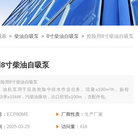
展示
>
柴油自吸泵
>
8寸柴油自吸泵
>
抢险用8寸柴油自吸泵
8寸柴油自吸泵
抢险用8寸柴油自吸泵
）油机泵用于应急抢险中排水作业任务。流量≥100m³/h，扬程
，功率≥15kW，汽柴油驱动，出口软管≥100m ，含配件包。
号：
ECP80ME
厂商性质：
生产厂家
间：
2025-03-29
访问量：
418