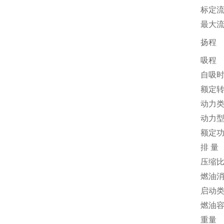
标定
最大
扬程
吸程
自吸
额定
动力
动力
额定
排 量
压缩
燃油
启动
燃油
重量