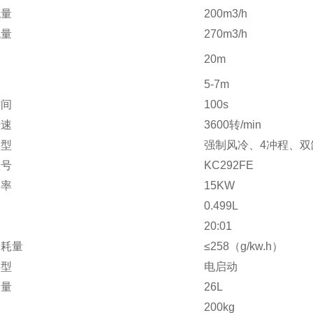
流量
200m3/h
流量
270m3/h
20m
5-7m
时间
100s
转速
3600转/min
类型
强制风冷、4冲程、双
型号
KC292FE
功率
15KW
0.499L
比
20:01
消耗量
≤258（g/kw.h）
类型
电启动
容量
26L
200kg