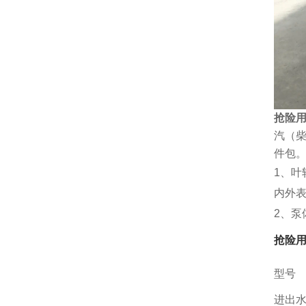
抢险用
汽（柴
件包
1、
内外
2、
抢险用
型号
进出