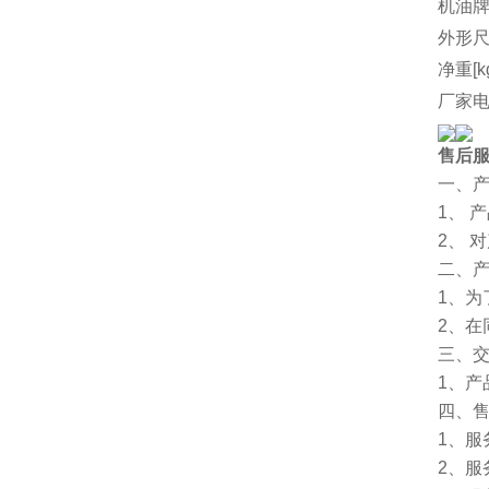
机油
外形尺
净重[k
厂家
售后
一、
1、 
2、 
二、
1、
2、
三、
1、
四、
1、服
2、服