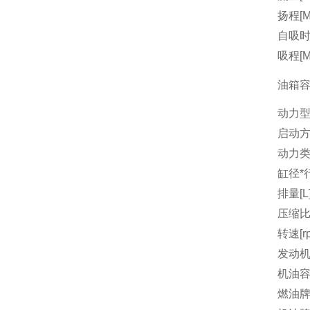
扬程[M
自吸时间
吸程[M
油箱容量
动力
启动
动力
缸径*行
排量[L
压缩
转速[r
发动机
机油容量
燃油