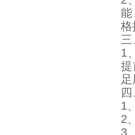
能
格
三
1
提
足
四
1
2
3