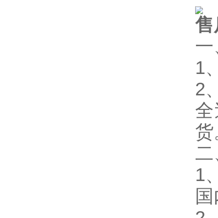
售
一
1
2
全
货
二
1
国
2