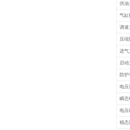
供油
气缸
调速
压缩
进气
启动
防护
电压
瞬态
电压
稳态