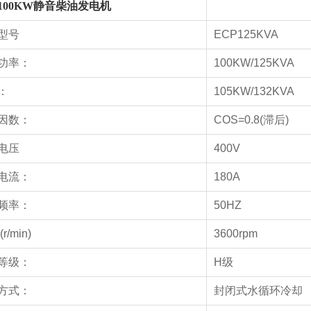
00
KW
静音
柴油发电机
型号
ECP125KVA
功率：
100KW/125KVA
：
105KW/132KVA
因数：
COS=0.8(滞后)
电压
400V
电流：
180A
频率：
50HZ
r/min)
3600rpm
等级：
H级
方式：
封闭式水循环冷却