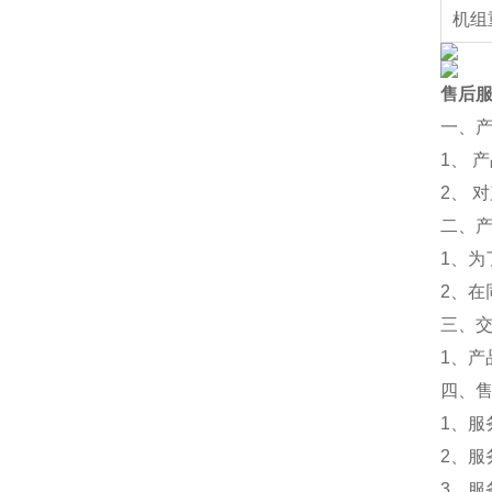
机组
售后
一、
1、 
2、 
二、
1、为
2、
三、
1、
四、
1、服
2、服
3、