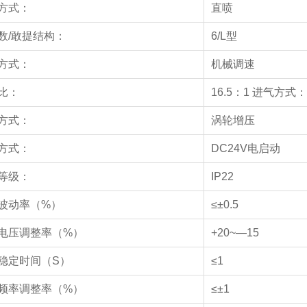
方式：
直喷
数/敢提结构：
6/L型
方式：
机械调速
比：
16.5：1 进气方
方式：
涡轮增压
方式：
DC24V电启动
等级：
IP22
波动率（%）
≤±0.5
电压调整率（%）
+20~—15
稳定时间（S）
≤1
频率调整率（%）
≤±1