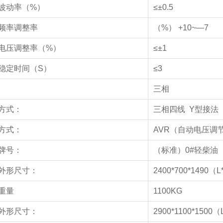
波动率（%）
≤±0.5
频率调整率
（%） +10~—7
电压调整率（%）
≤±1
稳定时间（S）
≤3
数
三相
方式：
三相四线 Y型接法
方式：
AVR（自动电压调
牌号：
（标准）0#轻柴油
外形尺寸：
2400*700*1490（
重量
1100KG
外形尺寸：
2900*1100*1500